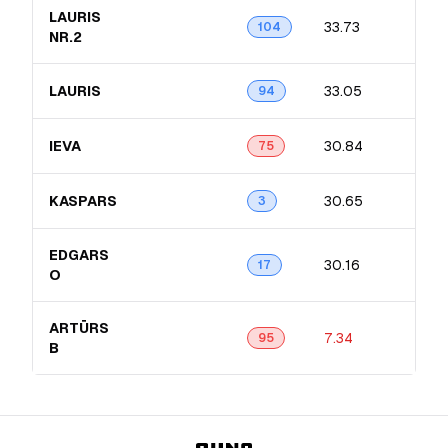
LAURIS
33.73
104
NR.2
LAURIS
33.05
94
IEVA
30.84
75
KASPARS
30.65
3
EDGARS
30.16
17
O
ARTŪRS
7.34
95
B