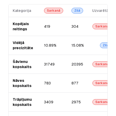
Kategorija
Uzvarētājs
Sarkanā
Zilā
Kopējais
419
304
Sarkanā
reitings
Vidējā
10.89%
15.08%
Zilā
precizitāte
Šāvienu
31749
20395
Sarkanā
kopskaits
Nāves
783
877
Sarkanā
kopskaits
Trāpījumu
3409
2975
Sarkanā
kopskaits