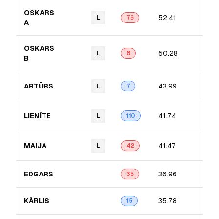
OSKARS
52.41
L
76
A
OSKARS
50.28
L
8
B
ARTŪRS
43.99
L
7
LIENĪTE
41.74
L
110
MAIJA
41.47
L
42
EDGARS
36.96
35
KĀRLIS
35.78
15