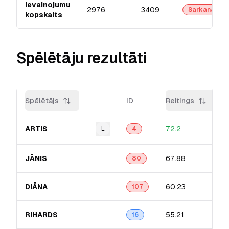
Ievainojumu
2976
3409
Sarkanā
kopskaits
Spēlētāju rezultāti
Spēlētājs
ID
Reitings
ARTIS
72.2
L
4
JĀNIS
67.88
80
DIĀNA
60.23
107
RIHARDS
55.21
16