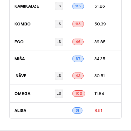
KAMIKADZE
51.26
LS
115
KOMBO
50.39
LS
113
EGO
39.85
LS
46
MIŠA
34.35
87
.NĀVE
30.51
LS
42
OMEGA
11.84
LS
102
ALISA
8.51
61