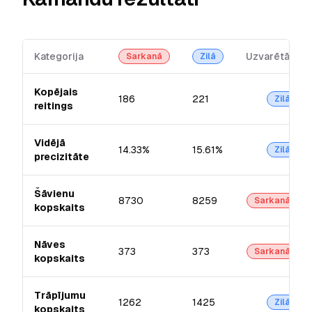
Kategorija
Uzvarētājs
Sarkanā
Zilā
Kopējais
186
221
Zilā
reitings
Vidējā
14.33%
15.61%
Zilā
precizitāte
Šāvienu
8730
8259
Sarkanā
kopskaits
Nāves
373
373
Sarkanā
kopskaits
Trāpījumu
1262
1425
Zilā
kopskaits