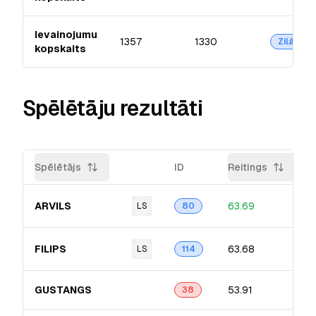
Ievainojumu
1357
1330
Zilā
kopskaits
Spēlētāju rezultāti
Spēlētājs
ID
Reitings
ARVILS
63.69
LS
80
FILIPS
63.68
LS
114
GUSTANGS
53.91
38