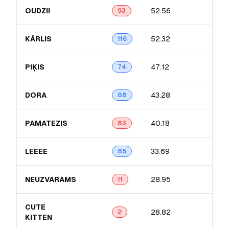
OUDZII
52.56
16.
93
KĀRLIS
52.32
15.
116
PIĶIS
47.12
11.
74
DORA
43.28
11.9
88
PAMATEZIS
40.18
17.
83
LEEEE
33.69
12.
85
NEUZVARAMS
28.95
13.
11
CUTE
28.82
11.
2
KITTEN