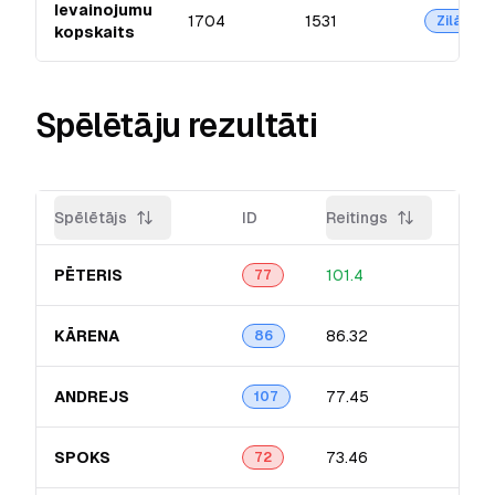
Ievainojumu
1704
1531
Zilā
kopskaits
Spēlētāju rezultāti
Spēlētājs
ID
Reitings
Pre
PĒTERIS
101.4
20.
77
KĀRENA
86.32
21.
86
ANDREJS
77.45
16.
107
SPOKS
73.46
15.
72