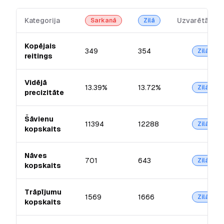
Kategorija
Uzvarētājs
Sarkanā
Zilā
Kopējais
349
354
Zilā
reitings
Vidējā
13.39%
13.72%
Zilā
precizitāte
Šāvienu
11394
12288
Zilā
kopskaits
Nāves
701
643
Zilā
kopskaits
Trāpījumu
1569
1666
Zilā
kopskaits