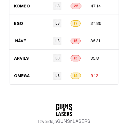
KOMBO
47.14
LS
25
EGO
37.86
LS
17
.NĀVE
36.31
LS
15
ARVILS
35.8
LS
13
OMEGA
9.12
LS
18
GUNSnLASERS
Izveidoja