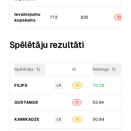
Ievainojumu
772
835
Sarkan
kopskaits
Spēlētāju rezultāti
Spēlētājs
ID
Reitings
FILIPS
70.28
LS
19
GUSTANGS
53.99
11
KAMIKADZE
50.84
LS
16