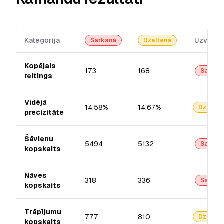
Kategorija
Uzvarēt
Sarkanā
Dzeltenā
Kopējais
173
168
Sarkan
reitings
Vidējā
14.58%
14.67%
Dzelten
precizitāte
Šāvienu
5494
5132
Sarkan
kopskaits
Nāves
318
336
Sarkan
kopskaits
Trāpījumu
777
810
Dzelten
kopskaits