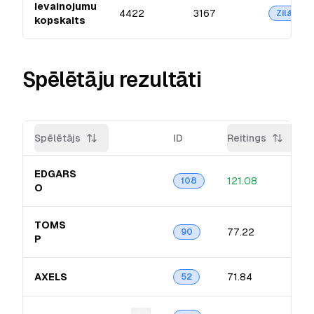
Ievainojumu
4422
3167
Zilā
kopskaits
Spēlētāju rezultāti
Spēlētājs
ID
Reitings
EDGARS
121.08
108
O
TOMS
77.22
90
P
AXELS
71.84
52