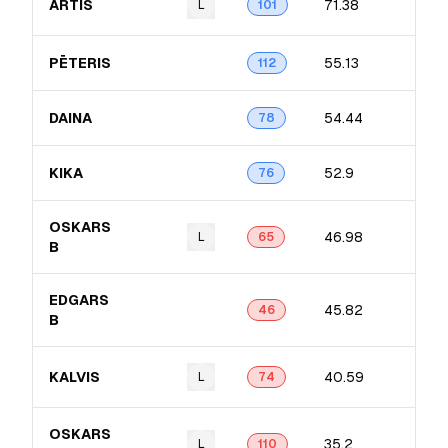
ARTIS
71.38
L
101
PĒTERIS
55.13
112
DAINA
54.44
78
KIKA
52.9
76
OSKARS
46.98
L
65
B
EDGARS
45.82
46
B
KALVIS
40.59
L
74
OSKARS
35.2
L
110