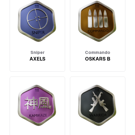
Sniper
Commando
AXELS
OSKARS B