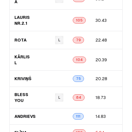
A
LAURIS
30.43
105
NR.2.1
ROTA
22.48
L
79
KĀRLIS
20.39
104
L
KRIVIŅŠ
20.28
75
BLESS
18.73
L
84
YOU
ANDRIEVS
14.83
111