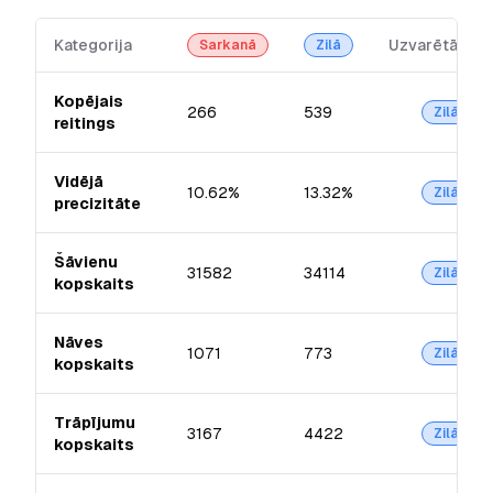
Kategorija
Uzvarētājs
Sarkanā
Zilā
Kopējais
266
539
Zilā
reitings
Vidējā
10.62%
13.32%
Zilā
precizitāte
Šāvienu
31582
34114
Zilā
kopskaits
Nāves
1071
773
Zilā
kopskaits
Trāpījumu
3167
4422
Zilā
kopskaits