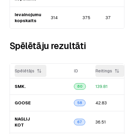
Ievainojumu
314
375
37
kopskaits
Spēlētāju rezultāti
Spēlētājs
ID
Reitings
SMK.
139.81
80
GOOSE
42.83
58
NAGLIJ
36.51
67
KOT