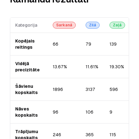
Kategorija
U
Sarkanā
Zilā
Zaļā
Kopējais
66
79
139
reitings
Vidējā
13.67%
11.61%
19.30%
precizitāte
Šāvienu
1896
3137
596
kopskaits
Nāves
96
106
9
kopskaits
Trāpījumu
246
365
115
kopskaits