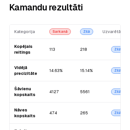
Kamandu rezultāti
Kategorija
Uzvarētājs
Sarkanā
Zilā
Kopējais
113
218
Zilā
reitings
Vidējā
14.63%
15.14%
Zilā
precizitāte
Šāvienu
4127
5561
Zilā
kopskaits
Nāves
474
265
Zilā
kopskaits