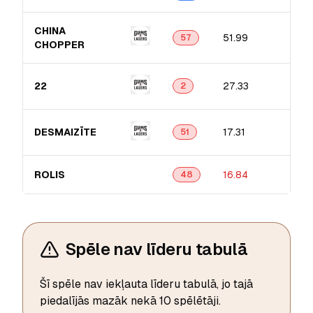
CHINA
51.99
57
CHOPPER
22
27.33
2
DESMAIZĪTE
17.31
51
ROLIS
16.84
48
Spēle nav līderu tabulā
Šī spēle nav iekļauta līderu tabulā, jo tajā
piedalījās mazāk nekā 10 spēlētāji.