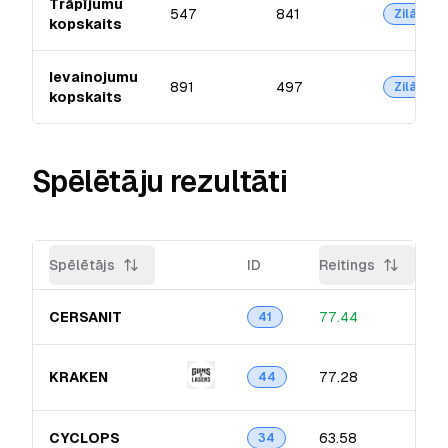
Trāpījumu
547
841
Zilā
kopskaits
Ievainojumu
891
497
Zilā
kopskaits
Spēlētāju rezultāti
Spēlētājs
ID
Reitings
CERSANIT
77.44
41
KRAKEN
77.28
44
CYCLOPS
63.58
34