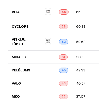
VITA
66
88
CYCLOPS
60.38
39
VISKIJU,
59.62
82
LŪDZU
MIHAILS
50.6
81
PELĒJUMS
42.93
45
VALO
40.54
43
MKO
37.07
33