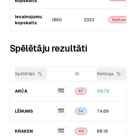
kopskaits
Ievainojumu
1860
2323
Sarkanā
kopskaits
Spēlētāju rezultāti
Spēlētājs
ID
Reitings
ARČA
113.73
67
LĒNUMS
74.69
54
KRAKEN
68.19
44