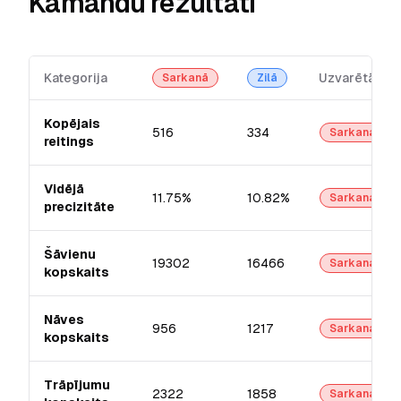
Kamandu rezultāti
Kategorija
Uzvarētājs
Sarkanā
Zilā
Kopējais
516
334
Sarkanā
reitings
Vidējā
11.75%
10.82%
Sarkanā
precizitāte
Šāvienu
19302
16466
Sarkanā
kopskaits
Nāves
956
1217
Sarkanā
kopskaits
Trāpījumu
2322
1858
Sarkanā