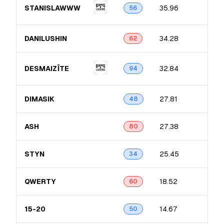
STANISLAWWW
35.96
56
DANILUSHIN
34.28
62
DESMAIZĪTE
32.84
94
DIMASIK
27.81
48
ASH
27.38
80
STYN
25.45
34
QWERTY
18.52
60
15-20
14.67
50