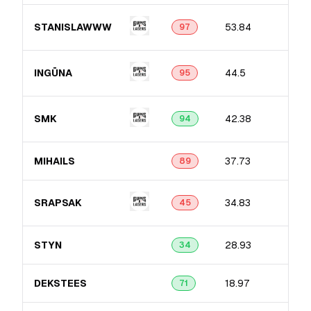
STANISLAWWW
53.84
97
INGŪNA
44.5
95
SMK
42.38
94
MIHAILS
37.73
89
SRAPSAK
34.83
45
STYN
28.93
34
DEKSTEES
18.97
71