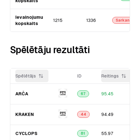
kopskaits
Ievainojumu
1215
1336
Sarkanā
kopskaits
Spēlētāju rezultāti
Spēlētājs
ID
Reitings
ARČA
95.45
67
KRAKEN
94.49
44
CYCLOPS
55.97
81