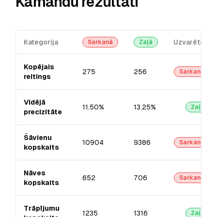
Kamandu rezultāti
Kategorija
Uzvarētājs
Sarkanā
Zaļā
Kopējais
275
256
Sarkanā
reitings
Vidējā
11.50%
13.25%
Zaļā
precizitāte
Šāvienu
10904
9386
Sarkanā
kopskaits
Nāves
652
706
Sarkanā
kopskaits
Trāpījumu
1235
1316
Zaļā