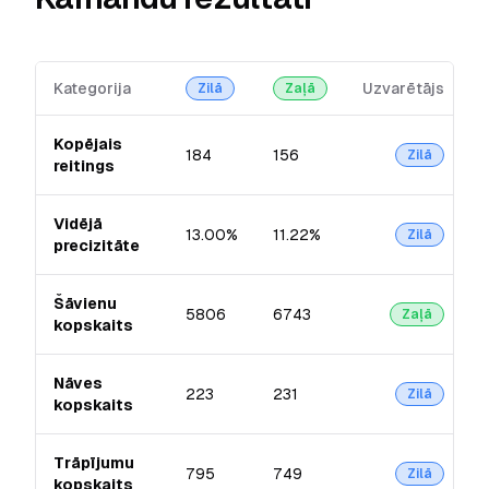
Kategorija
Uzvarētājs
Zilā
Zaļā
Kopējais
184
156
Zilā
reitings
Vidējā
13.00%
11.22%
Zilā
precizitāte
Šāvienu
5806
6743
Zaļā
kopskaits
Nāves
223
231
Zilā
kopskaits
Trāpījumu
795
749
Zilā
kopskaits