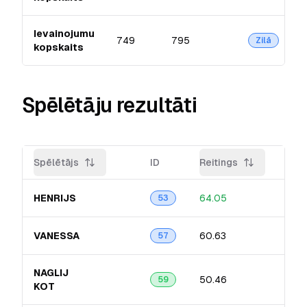
Ievainojumu
749
795
Zilā
kopskaits
Spēlētāju rezultāti
Spēlētājs
ID
Reitings
Prec
HENRIJS
64.05
16.9
53
VANESSA
60.63
16.3
57
NAGLIJ
50.46
13.8
59
KOT