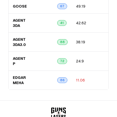
GOOSE
49.19
12.6
67
AGENT
42.62
13.9
41
3DA
AGENT
38.19
8.38
88
3DA3.0
AGENT
24.9
8.7
72
P
EDGAR
11.06
5.9
86
MEHA