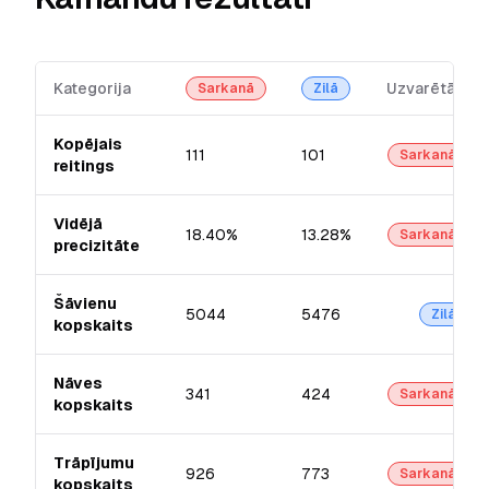
Kategorija
Uzvarētājs
Sarkanā
Zilā
Kopējais
111
101
Sarkanā
reitings
Vidējā
18.40%
13.28%
Sarkanā
precizitāte
Šāvienu
5044
5476
Zilā
kopskaits
Nāves
341
424
Sarkanā
kopskaits
Trāpījumu
926
773
Sarkanā
kopskaits