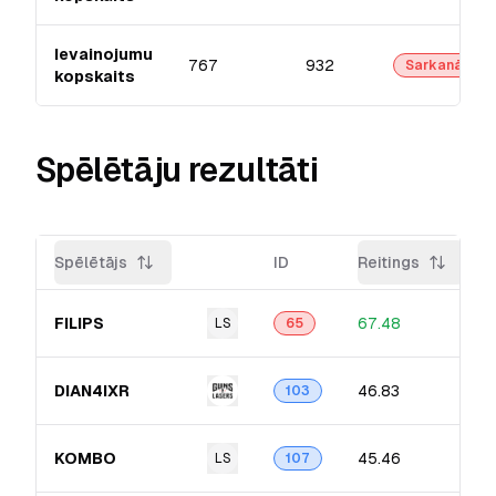
Ievainojumu
767
932
Sarkanā
kopskaits
Spēlētāju rezultāti
Spēlētājs
ID
Reitings
FILIPS
67.48
LS
65
DIAN4IXR
46.83
103
KOMBO
45.46
LS
107