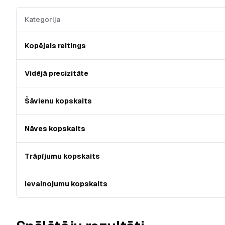
Kategorija
Kopējais reitings
Vidējā precizitāte
Šāvienu kopskaits
Nāves kopskaits
Trāpījumu kopskaits
Ievainojumu kopskaits