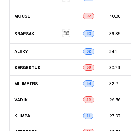
MOUSE
40.38
92
SRAPSAK
39.85
60
ALEXY
34.1
62
SERGESTUS
33.79
96
MILIMETRS
32.2
54
VAD1K
29.56
32
KLIMPA
27.97
71