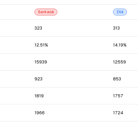
Sarkanā
Zilā
323
313
12.51%
14.19%
15939
12559
923
853
1819
1757
1966
1724