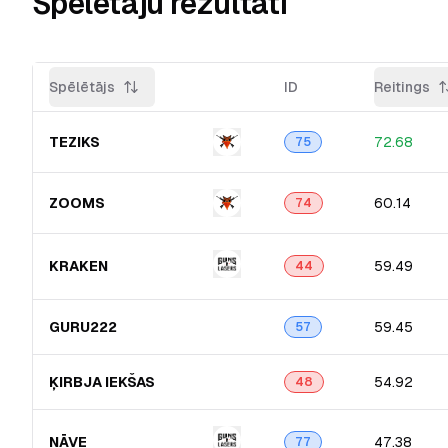
Spēlētāju rezultāti
Spēlētājs
ID
Reitings
TEZIKS
72.68
75
ZOOMS
60.14
74
KRAKEN
59.49
44
GURU222
59.45
57
ĶIRBJA IEKŠAS
54.92
48
NĀVE
47.38
77