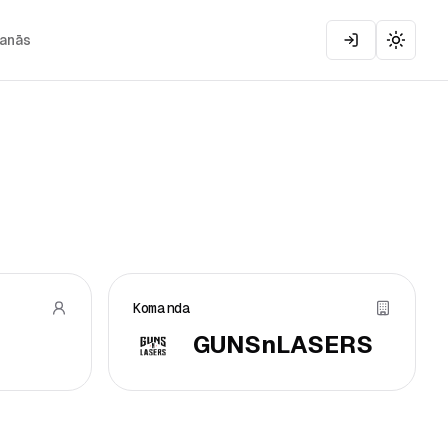
šanās
Toggle
Komanda
GUNSnLASERS