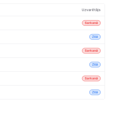
Uzvarētājs
Sarkanā
Zilā
Sarkanā
Zilā
Sarkanā
Zilā