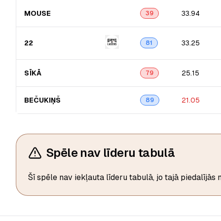
MOUSE
33.94
39
22
33.25
81
SĪKĀ
25.15
79
BEČUKIŅŠ
21.05
89
Spēle nav līderu tabulā
Šī spēle nav iekļauta līderu tabulā, jo tajā piedalījās