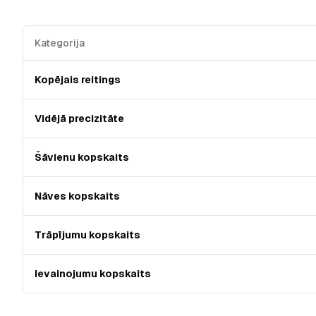
Kategorija
Kopējais reitings
Vidējā precizitāte
Šāvienu kopskaits
Nāves kopskaits
Trāpījumu kopskaits
Ievainojumu kopskaits