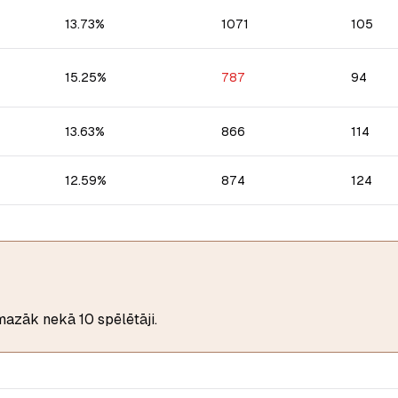
13.73
%
1071
105
15.25
%
787
94
13.63
%
866
114
12.59
%
874
124
 mazāk nekā 10 spēlētāji.