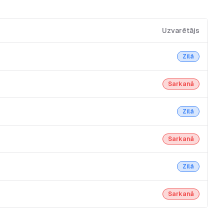
Uzvarētājs
Zilā
Sarkanā
Zilā
Sarkanā
Zilā
Sarkanā