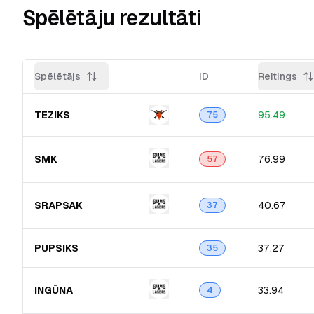
Spēlētāju rezultāti
Spēlētājs
ID
Reitings
TEZIKS
95.49
75
SMK
76.99
57
SRAPSAK
40.67
37
PUPSIKS
37.27
35
INGŪNA
33.94
4