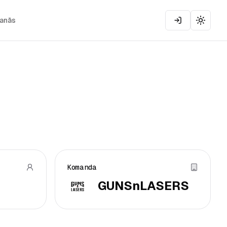
šanās
Toggle
Komanda
GUNSnLASERS