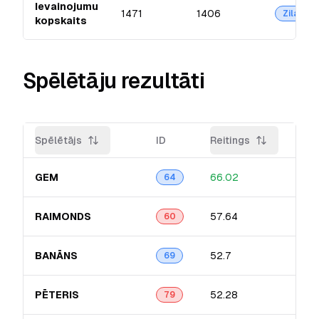
Ievainojumu
1471
1406
Zilā
kopskaits
Spēlētāju rezultāti
Spēlētājs
ID
Reitings
Pre
GEM
66.02
16.
64
RAIMONDS
57.64
14.
60
BANĀNS
52.7
22.
69
PĒTERIS
52.28
17.
79