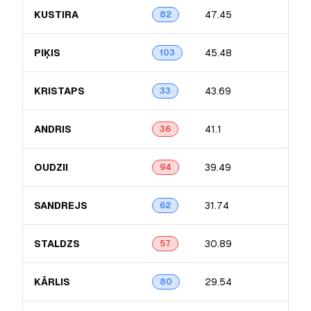
KUSTIRA
47.45
14.
82
PIĶIS
45.48
13.
103
KRISTAPS
43.69
11.
33
ANDRIS
41.1
12.
36
OUDZII
39.49
14.
94
SANDREJS
31.74
11.
62
STALDZS
30.89
7.6
57
KĀRLIS
29.54
10.
80