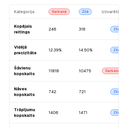
Kategorija
Uzvarētājs
Sarkanā
Zilā
Kopējais
246
316
Zilā
reitings
Vidējā
12.39%
14.50%
Zilā
precizitāte
Šāvienu
11818
10475
Sarkanā
kopskaits
Nāves
742
721
Zilā
kopskaits
Trāpījumu
1406
1471
Zilā
kopskaits