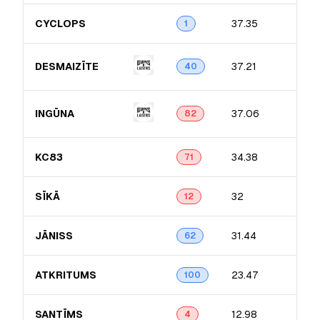
CYCLOPS
37.35
1
DESMAIZĪTE
37.21
40
INGŪNA
37.06
82
KC83
34.38
71
SĪKĀ
32
12
JĀNISS
31.44
62
ATKRITUMS
23.47
100
SANTĪMS
12.98
4