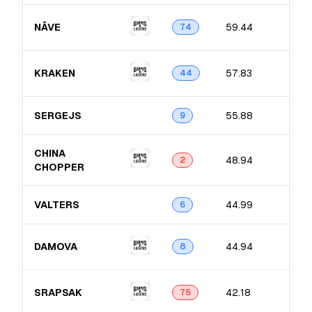
NĀVE
59.44
74
KRAKEN
57.83
44
SERGEJS
55.88
9
CHINA
48.94
2
CHOPPER
VALTERS
44.99
6
DAMOVA
44.94
8
SRAPSAK
42.18
75