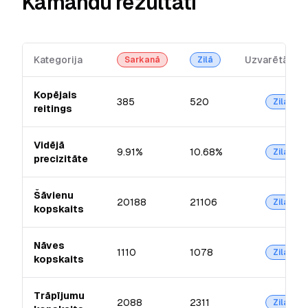
Kamandu rezultāti
Kategorija
Uzvarētājs
Sarkanā
Zilā
Kopējais
385
520
Zilā
reitings
Vidējā
9.91%
10.68%
Zilā
precizitāte
Šāvienu
20188
21106
Zilā
kopskaits
Nāves
1110
1078
Zilā
kopskaits
Trāpījumu
2088
2311
Zilā