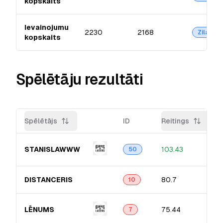
kopskaits
Ievainojumu
2230
2168
Zilā
kopskaits
Spēlētāju rezultāti
Spēlētājs
ID
Reitings
STANISLAWWW
103.43
50
DISTANCERIS
80.7
10
LĒNUMS
75.44
7