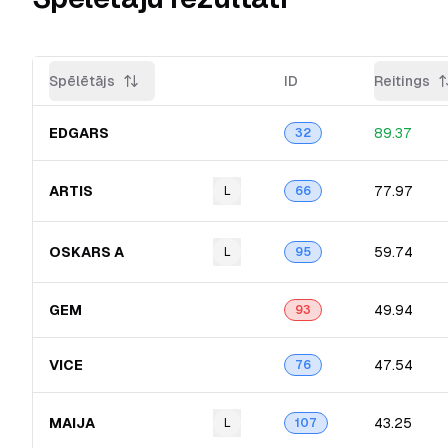
Spēlētājs
ID
Reitings
EDGARS
89.37
32
ARTIS
77.97
L
66
OSKARS A
59.74
L
95
GEM
49.94
93
VICE
47.54
76
MAIJA
43.25
L
107