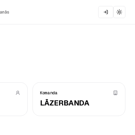
šanās
Toggle
Komanda
LĀZERBANDA