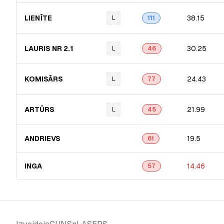
LIENĪTE
38.15
L
111
LAURIS NR 2.1
30.25
L
46
KOMISĀRS
24.43
L
77
ARTŪRS
21.99
L
45
ANDRIEVS
19.5
61
INGA
14.46
57