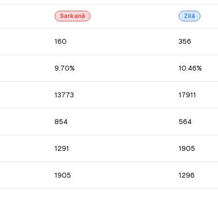
Sarkanā
Zilā
160
356
9.70%
10.46%
13773
17911
854
564
1291
1905
1905
1296