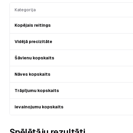
Kategorija
Kopējais reitings
Vidējā precizitāte
Šāvienu kopskaits
Nāves kopskaits
Trāpījumu kopskaits
Ievainojumu kopskaits
Spēlētāju rezultāti