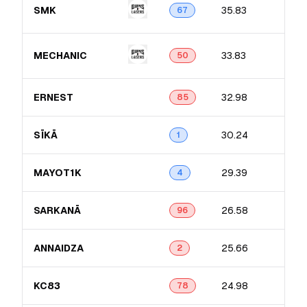
SMK
35.83
67
MECHANIC
33.83
50
ERNEST
32.98
85
SĪKĀ
30.24
1
MAYOT1K
29.39
4
SARKANĀ
26.58
96
ANNAIDZA
25.66
2
KC83
24.98
78