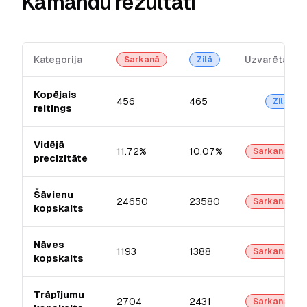
Kamandu rezultāti
Kategorija
Uzvarētājs
Sarkanā
Zilā
Kopējais
456
465
Zilā
reitings
Vidējā
11.72%
10.07%
Sarkanā
precizitāte
Šāvienu
24650
23580
Sarkanā
kopskaits
Nāves
1193
1388
Sarkanā
kopskaits
Trāpījumu
2704
2431
Sarkanā