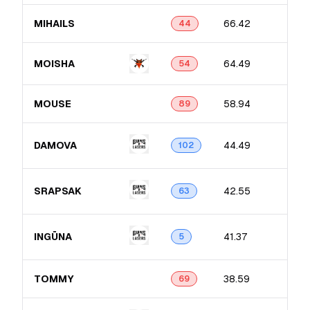
MIHAILS
66.42
44
MOISHA
64.49
54
MOUSE
58.94
89
DAMOVA
44.49
102
SRAPSAK
42.55
63
INGŪNA
41.37
5
TOMMY
38.59
69