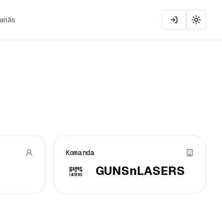
šanās
Toggle
Komanda
GUNSnLASERS