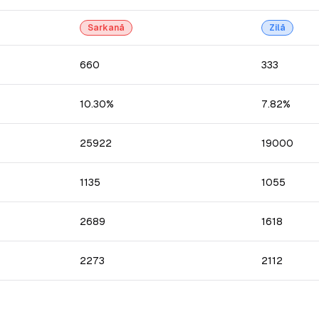
Sarkanā
Zilā
660
333
10.30%
7.82%
25922
19000
1135
1055
2689
1618
2273
2112