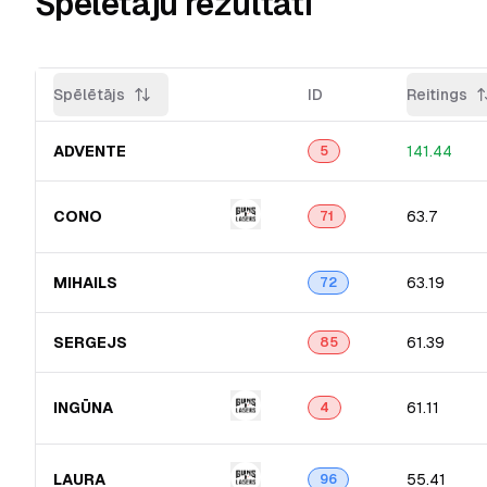
Spēlētāju rezultāti
Spēlētājs
ID
Reitings
ADVENTE
141.44
5
CONO
63.7
71
MIHAILS
63.19
72
SERGEJS
61.39
85
INGŪNA
61.11
4
LAURA
55.41
96