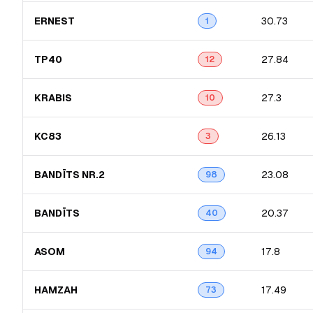
ERNEST
30.73
1
TP40
27.84
12
KRABIS
27.3
10
KC83
26.13
3
BANDĪTS NR.2
23.08
98
BANDĪTS
20.37
40
ASOM
17.8
94
HAMZAH
17.49
73