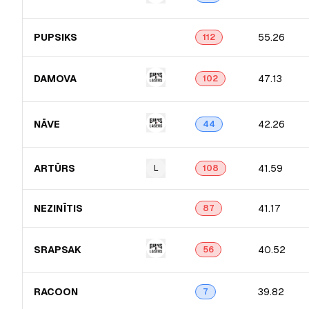
PUPSIKS
55.26
112
DAMOVA
47.13
102
NĀVE
42.26
44
ARTŪRS
41.59
L
108
NEZINĪTIS
41.17
87
SRAPSAK
40.52
56
RACOON
39.82
7