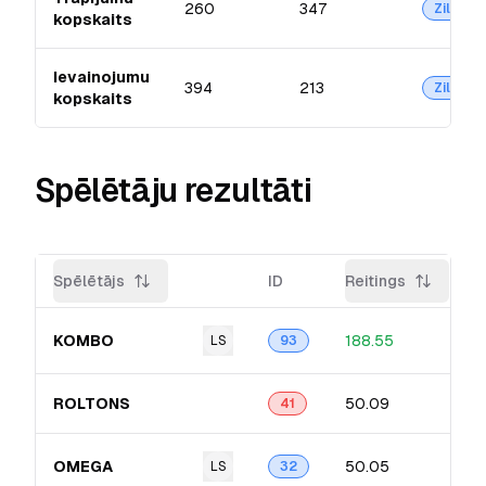
260
347
Zilā
kopskaits
Ievainojumu
394
213
Zilā
kopskaits
Spēlētāju rezultāti
Spēlētājs
ID
Reitings
KOMBO
188.55
LS
93
ROLTONS
50.09
41
OMEGA
50.05
LS
32