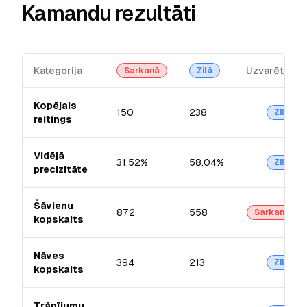
Kamandu rezultāti
Kategorija
Uzvarētājs
Sarkanā
Zilā
Kopējais
150
238
Zilā
reitings
Vidējā
31.52%
58.04%
Zilā
precizitāte
Šāvienu
872
558
Sarkanā
kopskaits
Nāves
394
213
Zilā
kopskaits
Trāpījumu