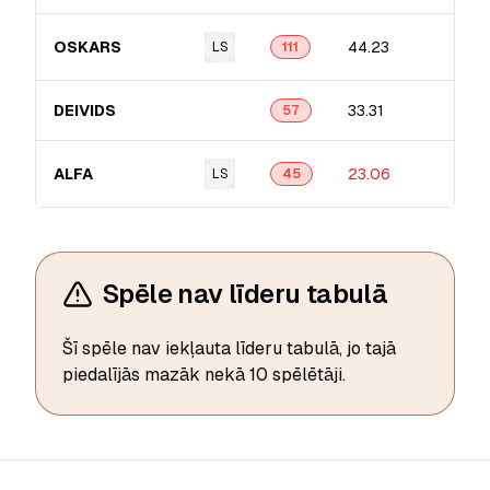
OSKARS
44.23
LS
111
DEIVIDS
33.31
57
ALFA
23.06
LS
45
Spēle nav līderu tabulā
Šī spēle nav iekļauta līderu tabulā, jo tajā
piedalījās mazāk nekā 10 spēlētāji.