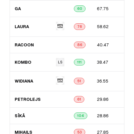
GA
67.75
60
LAURA
58.62
76
RACOON
40.47
86
KOMBO
38.47
LS
111
WIDIANA
36.55
51
PETROLEJS
29.86
61
SĪKĀ
28.86
104
MIHAILS
27.85
53