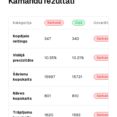
Kamandu rezultāti
Kategorija
Uzvarētājs
Sarkanā
Zaļā
Kopējais
347
340
Sarkanā
reitings
Vidējā
10.35%
10.21%
Sarkanā
precizitāte
Šāvienu
15997
15721
Sarkanā
kopskaits
Nāves
801
810
Sarkanā
kopskaits
Trāpījumu
1620
1593
Sarkanā