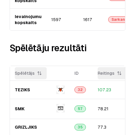
kopskaits
Ievainojumu
1597
1617
Sarkanā
kopskaits
Spēlētāju rezultāti
Spēlētājs
ID
Reitings
TEZIKS
107.23
32
SMK
78.21
57
GRIZLJIKS
77.3
35