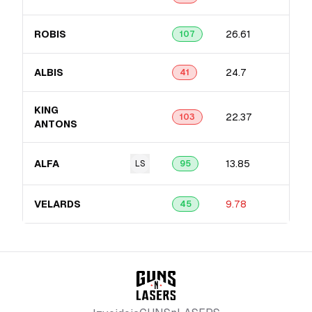
ROBIS
26.61
107
ALBIS
24.7
41
KING
22.37
103
ANTONS
ALFA
13.85
LS
95
VELARDS
9.78
45