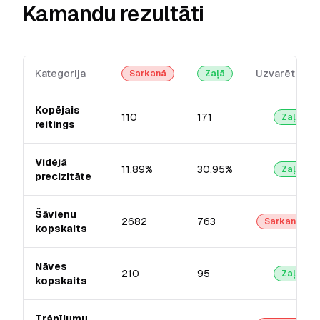
Kamandu rezultāti
Kategorija
Uzvarētājs
Sarkanā
Zaļā
Kopējais
110
171
Zaļā
reitings
Vidējā
11.89%
30.95%
Zaļā
precizitāte
Šāvienu
2682
763
Sarkanā
kopskaits
Nāves
210
95
Zaļā
kopskaits
Trāpījumu