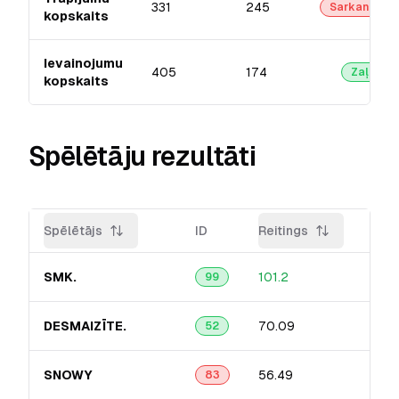
331
245
Sarkanā
kopskaits
Ievainojumu
405
174
Zaļā
kopskaits
Spēlētāju rezultāti
Spēlētājs
ID
Reitings
Prec
SMK.
101.2
26.
99
DESMAIZĪTE.
70.09
34.
52
SNOWY
56.49
14.7
83