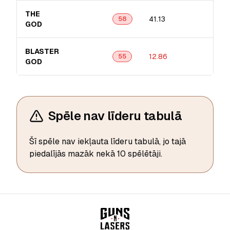
THE
41.13
13.0
58
GOD
BLASTER
12.86
7.85
55
GOD
Spēle nav līderu tabulā
Šī spēle nav iekļauta līderu tabulā, jo tajā
piedalījās mazāk nekā 10 spēlētāji.