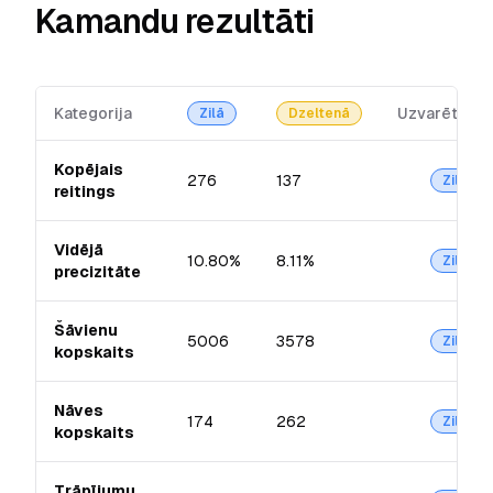
Kamandu rezultāti
Kategorija
Uzvarētājs
Zilā
Dzeltenā
Kopējais
276
137
Zilā
reitings
Vidējā
10.80%
8.11%
Zilā
precizitāte
Šāvienu
5006
3578
Zilā
kopskaits
Nāves
174
262
Zilā
kopskaits
Trāpījumu