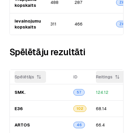
488
287
Zilā
kopskaits
Ievainojumu
311
466
Zilā
kopskaits
Spēlētāju rezultāti
Spēlētājs
ID
Reitings
SMK.
124.12
57
E36
68.14
102
ARTOS
66.4
46