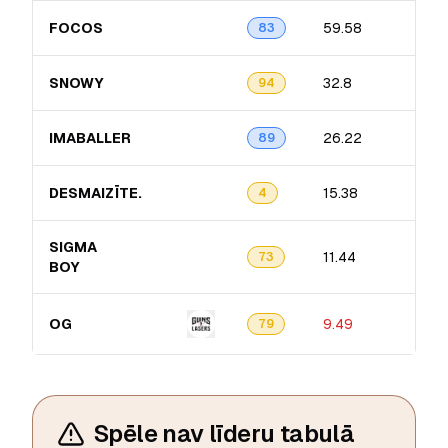
FOCOS
59.58
83
SNOWY
32.8
94
IMABALLER
26.22
89
DESMAIZĪTE.
15.38
4
SIGMA
11.44
73
BOY
OG
9.49
79
Spēle nav līderu tabulā