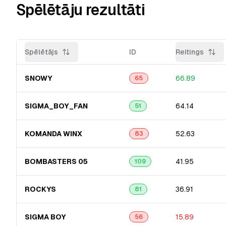
Spēlētāju rezultāti
Spēlētājs
ID
Reitings
SNOWY
66.89
65
SIGMA_BOY_FA​N
64.14
51
KOMANDA WINX
52.63
83
BOMBASTERS 05
41.95
109
ROCKYS
36.91
81
SIGMA BOY
15.89
56