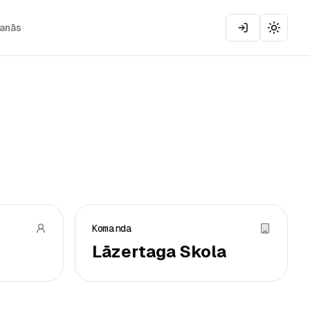
šanās
Toggle
Komanda
Lāzertaga Skola