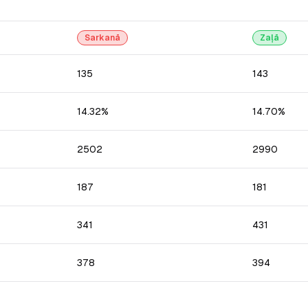
Sarkanā
Zaļā
135
143
14.32%
14.70%
2502
2990
187
181
341
431
378
394