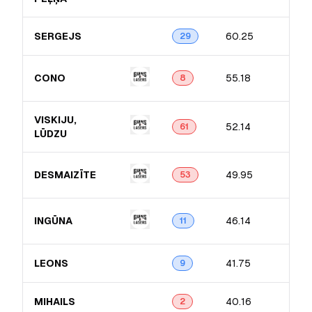
SERGEJS
60.25
29
CONO
55.18
8
VISKIJU,
52.14
61
LŪDZU
DESMAIZĪTE
49.95
53
INGŪNA
46.14
11
LEONS
41.75
9
MIHAILS
40.16
2