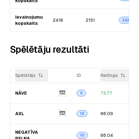
kopskaits
Ievainojumu
2418
2151
Zilā
kopskaits
Spēlētāju rezultāti
Spēlētājs
ID
Reitings
NĀVE
73.77
5
AXL
66.09
12
NEGATĪVA
66.04
10
PEĻŅA