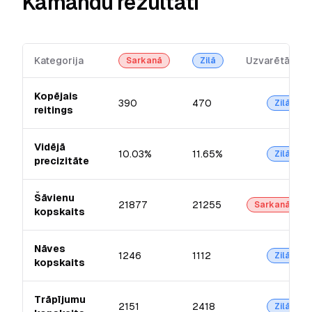
Kamandu rezultāti
Kategorija
Uzvarētājs
Sarkanā
Zilā
Kopējais
390
470
Zilā
reitings
Vidējā
10.03%
11.65%
Zilā
precizitāte
Šāvienu
21877
21255
Sarkanā
kopskaits
Nāves
1246
1112
Zilā
kopskaits
Trāpījumu
2151
2418
Zilā