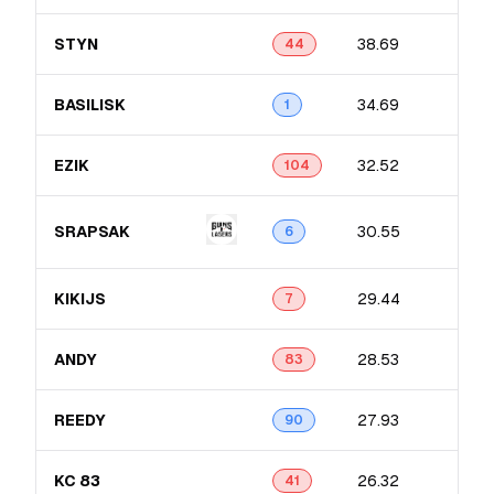
STYN
38.69
44
BASILISK
34.69
1
EZIK
32.52
104
SRAPSAK
30.55
6
KIKIJS
29.44
7
ANDY
28.53
83
REEDY
27.93
90
KC 83
26.32
41