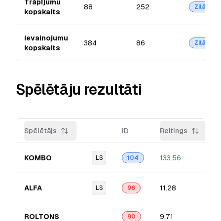
Trāpījumu
88
252
Zilā
kopskaits
Ievainojumu
384
86
Zilā
kopskaits
Spēlētāju rezultāti
Spēlētājs
ID
Reitings
KOMBO
133.56
LS
104
ALFA
11.28
LS
96
ROLTONS
9.71
90