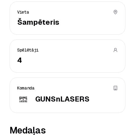
Vieta
Šampēteris
Spēlētāji
4
Komanda
GUNSnLASERS
Medaļas