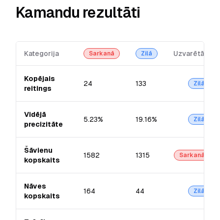
Kamandu rezultāti
Kategorija
Uzvarētājs
Sarkanā
Zilā
Kopējais
24
133
Zilā
reitings
Vidējā
5.23%
19.16%
Zilā
precizitāte
Šāvienu
1582
1315
Sarkanā
kopskaits
Nāves
164
44
Zilā
kopskaits