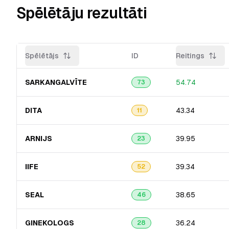
Spēlētāju rezultāti
Spēlētājs
ID
Reitings
SARKANGALVĪT​E
54.74
73
DITA
43.34
11
ARNIJS
39.95
23
IIFE
39.34
52
SEAL
38.65
46
GINEKOLOGS
36.24
28