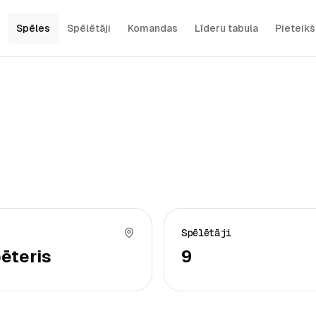
Spēles
Spēlētāji
Komandas
Līderu tabula
Pieteik
Spēlētāji
ēteris
9