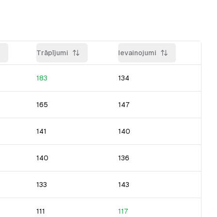
Trāpījumi
Ievainojumi
183
134
165
147
141
140
140
136
133
143
111
117