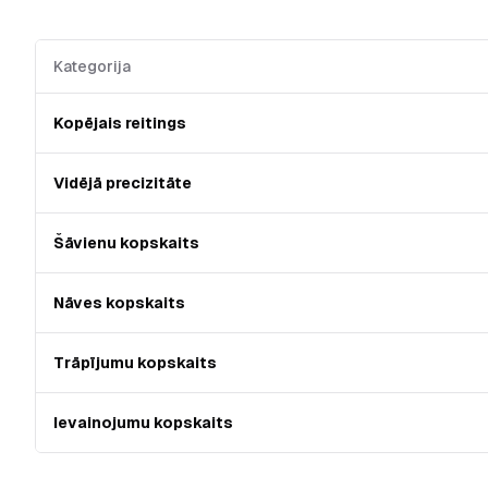
Kategorija
Kopējais reitings
Vidējā precizitāte
Šāvienu kopskaits
Nāves kopskaits
Trāpījumu kopskaits
Ievainojumu kopskaits