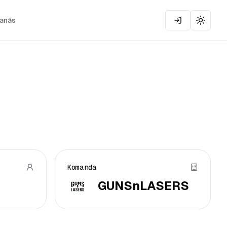
šanās
Toggle
Komanda
GUNSnLASERS