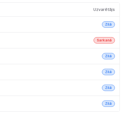
Uzvarētājs
Zilā
Sarkanā
Zilā
Zilā
Zilā
Zilā