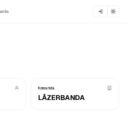
šanās
Toggle
Komanda
LĀZERBANDA