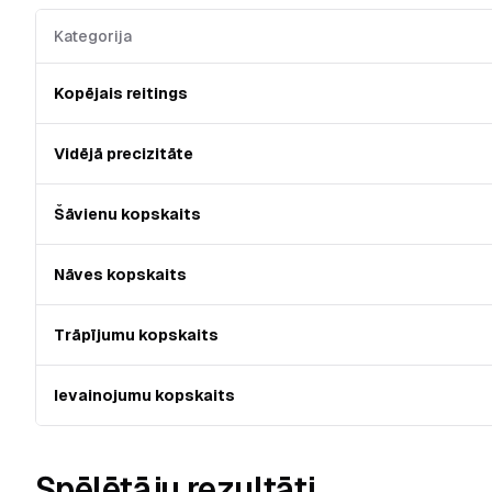
Kategorija
Kopējais reitings
Vidējā precizitāte
Šāvienu kopskaits
Nāves kopskaits
Trāpījumu kopskaits
Ievainojumu kopskaits
Spēlētāju rezultāti