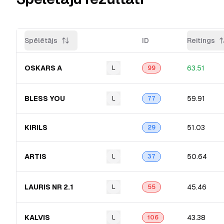
Spēlētājs
ID
Reitings
OSKARS A
63.51
L
99
BLESS YOU
59.91
L
77
KIRILS
51.03
29
ARTIS
50.64
L
37
LAURIS NR 2.1
45.46
L
55
KALVIS
43.38
L
106