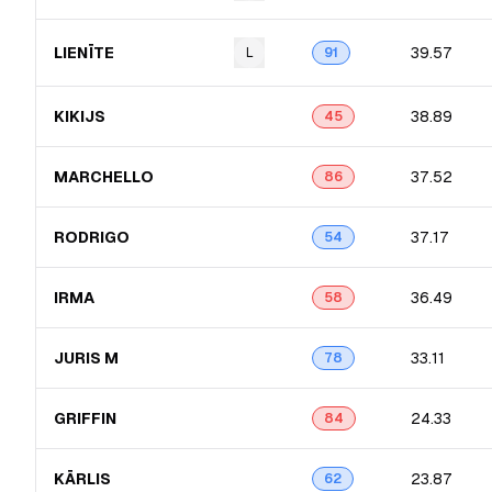
LIENĪTE
39.57
L
91
KIKIJS
38.89
45
MARCHELLO
37.52
86
RODRIGO
37.17
54
IRMA
36.49
58
JURIS M
33.11
78
GRIFFIN
24.33
84
KĀRLIS
23.87
62