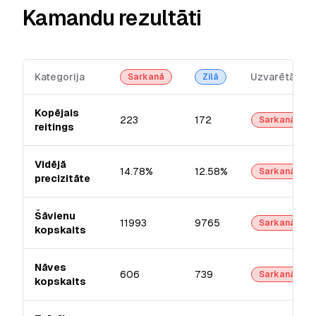
Kamandu rezultāti
Kategorija
Uzvarētājs
Sarkanā
Zilā
Kopējais
223
172
Sarkanā
reitings
Vidējā
14.78%
12.58%
Sarkanā
precizitāte
Šāvienu
11993
9765
Sarkanā
kopskaits
Nāves
606
739
Sarkanā
kopskaits