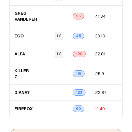
GREG
41.34
26
VANDERER
EGO
33.19
LS
45
ALFA
32.81
LS
120
KILLER
25.9
115
7
DIANA7
22.87
123
FIREFOX
11.49
60