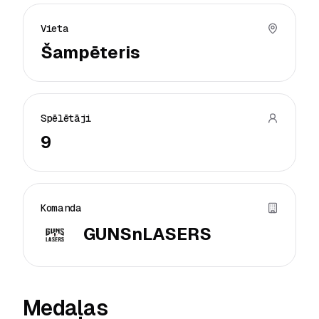
Vieta
Šampēteris
Spēlētāji
9
Komanda
GUNSnLASERS
Medaļas