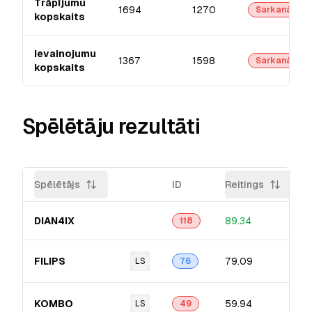
Trāpījumu
1694
1270
Sarkanā
kopskaits
Ievainojumu
1367
1598
Sarkanā
kopskaits
Spēlētāju rezultāti
Spēlētājs
ID
Reitings
DIAN4IX
89.34
118
FILIPS
79.09
LS
76
KOMBO
59.94
LS
49