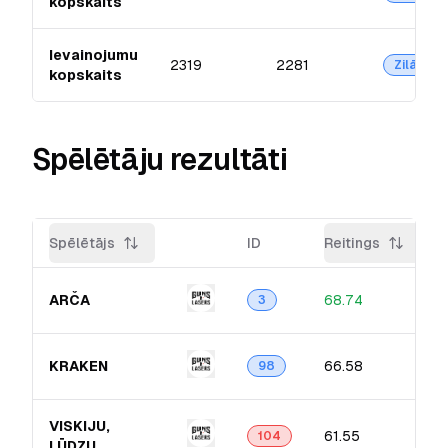
kopskaits
Ievainojumu
2319
2281
Zilā
kopskaits
Spēlētāju rezultāti
Spēlētājs
ID
Reitings
ARČA
68.74
3
KRAKEN
66.58
98
VISKIJU,
61.55
104
LŪDZU