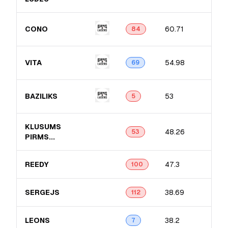
CONO
60.71
84
VITA
54.98
69
BAZILIKS
53
5
KLUSUMS
48.26
53
PIRMS...
REEDY
47.3
100
SERGEJS
38.69
112
LEONS
38.2
7