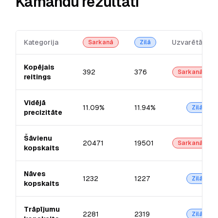
Kamandu rezultāti
Kategorija
Uzvarētājs
Sarkanā
Zilā
Kopējais
392
376
Sarkanā
reitings
Vidējā
11.09%
11.94%
Zilā
precizitāte
Šāvienu
20471
19501
Sarkanā
kopskaits
Nāves
1232
1227
Zilā
kopskaits
Trāpījumu
2281
2319
Zilā