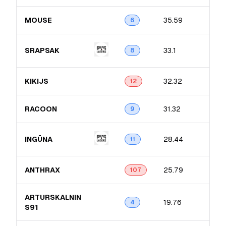
MOUSE
35.59
6
SRAPSAK
33.1
8
KIKIJS
32.32
12
RACOON
31.32
9
INGŪNA
28.44
11
ANTHRAX
25.79
107
ARTURSKALNIN​
19.76
4
S91