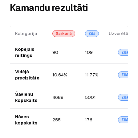
Kamandu rezultāti
Kategorija
Uzvarētājs
Sarkanā
Zilā
Kopējais
90
109
Zilā
reitings
Vidējā
10.64%
11.77%
Zilā
precizitāte
Šāvienu
4688
5001
Zilā
kopskaits
Nāves
255
176
Zilā
kopskaits