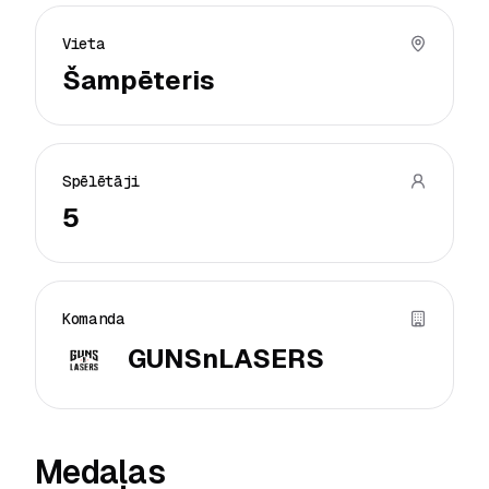
Vieta
Šampēteris
Spēlētāji
5
Komanda
GUNSnLASERS
Medaļas