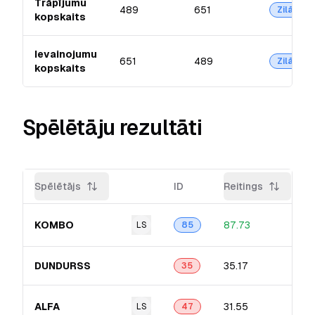
Trāpījumu
489
651
Zilā
kopskaits
Ievainojumu
651
489
Zilā
kopskaits
Spēlētāju rezultāti
Spēlētājs
ID
Reitings
KOMBO
87.73
LS
85
DUNDURSS
35.17
35
ALFA
31.55
LS
47