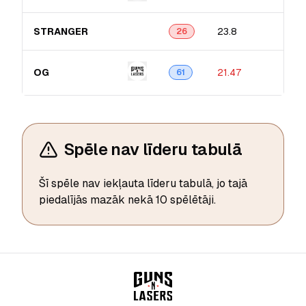
STRANGER
23.8
26
OG
21.47
61
Spēle nav līderu tabulā
Šī spēle nav iekļauta līderu tabulā, jo tajā
piedalījās mazāk nekā 10 spēlētāji.