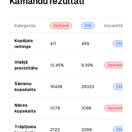
Kamandu rezultāti
Kategorija
Uzvarētājs
Sarkanā
Zilā
Kopējais
411
459
Zilā
reitings
Vidējā
12.45%
9.39%
Sarkanā
precizitāte
Šāvienu
16438
26323
Zilā
kopskaits
Nāves
1078
1098
Sarkanā
kopskaits
Trāpījumu
2122
2266
Zilā