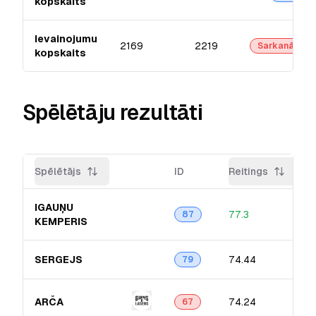
kopskaits
Ievainojumu
2169
2219
Sarkanā
kopskaits
Spēlētāju rezultāti
Spēlētājs
ID
Reitings
IGAUŅU
77.3
87
KEMPERIS
SERGEJS
74.44
79
ARČA
74.24
67