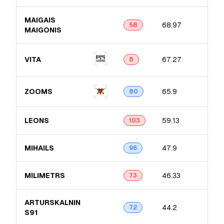
MAIGAIS
68.97
58
MAIGONIS
VITA
67.27
8
ZOOMS
65.9
80
LEONS
59.13
103
MIHAILS
47.9
96
MILIMETRS
46.33
73
ARTURSKALNIN​
44.2
72
S91