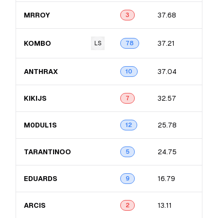
MRROY
37.68
3
KOMBO
37.21
LS
78
ANTHRAX
37.04
10
KIKIJS
32.57
7
M0DUL1S
25.78
12
TARANTINOO
24.75
5
EDUARDS
16.79
9
ARCIS
13.11
2