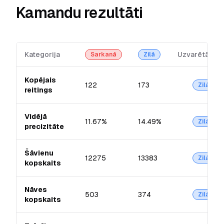
Kamandu rezultāti
Kategorija
Uzvarētājs
Sarkanā
Zilā
Kopējais
122
173
Zilā
reitings
Vidējā
11.67%
14.49%
Zilā
precizitāte
Šāvienu
12275
13383
Zilā
kopskaits
Nāves
503
374
Zilā
kopskaits