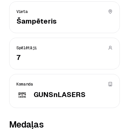
Vieta
Šampēteris
Spēlētāji
7
Komanda
GUNSnLASERS
Medaļas