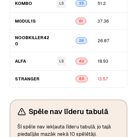
KOMBO
51.2
LS
35
M0DUL1S
37.36
61
NOOBKILLER42​
26.87
26
0
ALFA
18.93
LS
42
STRANGER
13.57
88
Spēle nav līderu tabulā
Šī spēle nav iekļauta līderu tabulā, jo tajā
piedalījās mazāk nekā 10 spēlētāji.