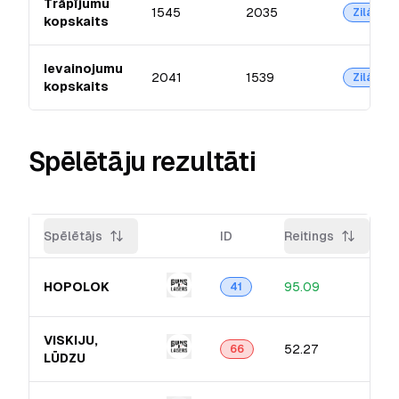
Trāpījumu
1545
2035
Zilā
kopskaits
Ievainojumu
2041
1539
Zilā
kopskaits
Spēlētāju rezultāti
Spēlētājs
ID
Reitings
HOPOLOK
95.09
41
VISKIJU,
52.27
66
LŪDZU