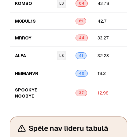
KOMBO
43.78
LS
84
M0DUL1S
42.7
61
MRROY
33.27
44
ALFA
32.23
LS
41
HEIMANVR
18.2
48
SPOOKYE
12.98
37
NOOBYE
Spēle nav līderu tabulā