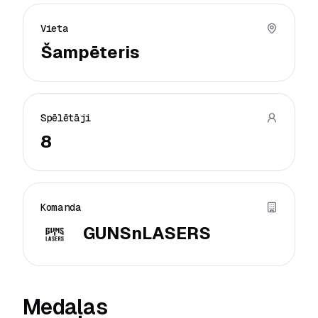
Vieta
Šampēteris
Spēlētāji
8
Komanda
GUNSnLASERS
Medaļas