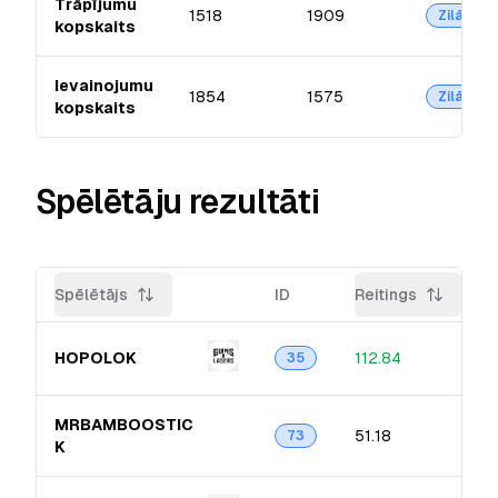
Trāpījumu
1518
1909
Zilā
kopskaits
Ievainojumu
1854
1575
Zilā
kopskaits
Spēlētāju rezultāti
Spēlētājs
ID
Reitings
HOPOLOK
112.84
35
MRBAMBOOSTIC​
51.18
73
K