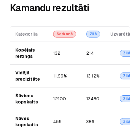
Kamandu rezultāti
Kategorija
Uzvarētājs
Sarkanā
Zilā
Kopējais
132
214
Zilā
reitings
Vidējā
11.99%
13.12%
Zilā
precizitāte
Šāvienu
12100
13480
Zilā
kopskaits
Nāves
456
386
Zilā
kopskaits