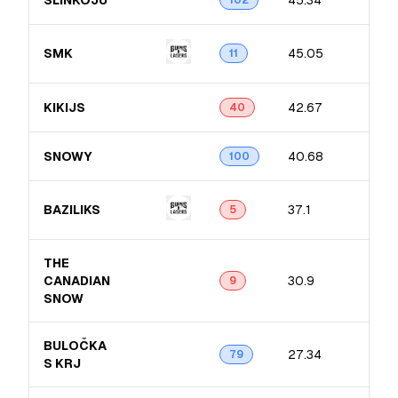
SLINKOJU
45.34
102
SMK
45.05
11
KIKIJS
42.67
40
SNOWY
40.68
100
BAZILIKS
37.1
5
THE
CANADIAN
30.9
9
SNOW
BULOČKA
27.34
79
S KRJ