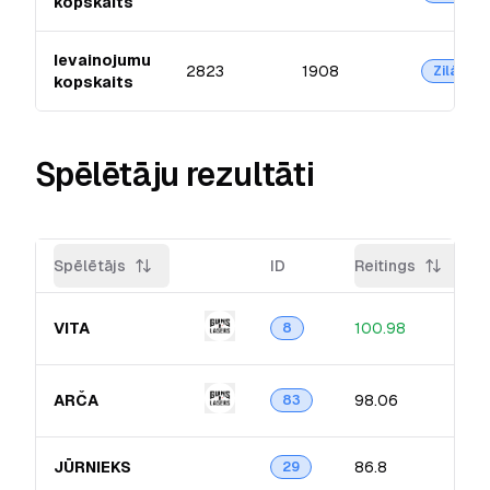
kopskaits
Ievainojumu
2823
1908
Zilā
kopskaits
Spēlētāju rezultāti
Spēlētājs
ID
Reitings
VITA
100.98
8
ARČA
98.06
83
JŪRNIEKS
86.8
29