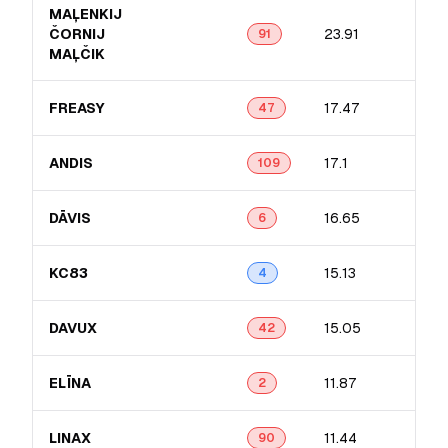
MAĻENKIJ
ČORNIJ
23.91
91
MAĻČIK
FREASY
17.47
47
ANDIS
17.1
109
DĀVIS
16.65
6
KC83
15.13
4
DAVUX
15.05
42
ELĪNA
11.87
2
LINAX
11.44
90