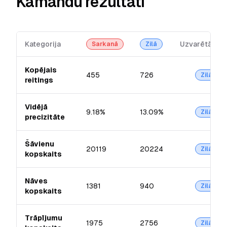
Kamandu rezultāti
Kategorija
Uzvarētājs
Sarkanā
Zilā
Kopējais
455
726
Zilā
reitings
Vidējā
9.18%
13.09%
Zilā
precizitāte
Šāvienu
20119
20224
Zilā
kopskaits
Nāves
1381
940
Zilā
kopskaits
Trāpījumu
1975
2756
Zilā