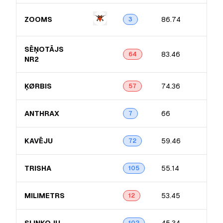
ZOOMS
86.74
3
SĒŅOTĀJS
83.46
64
NR2
ĶØRBIS
74.36
57
ANTHRAX
66
7
KAVĒJU
59.46
72
TRISHA
55.14
105
MILIMETRS
53.45
12