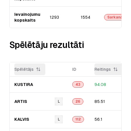
Ievainojumu
1293
1554
Sarkanā
kopskaits
Spēlētāju rezultāti
Spēlētājs
ID
Reitings
KUSTIRA
94.08
43
ARTIS
85.51
L
26
KALVIS
56.1
L
112