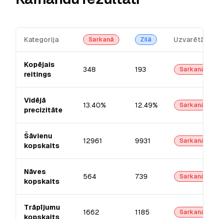
Kategorija
Uzvarētājs
Sarkanā
Zilā
Kopējais
348
193
Sarkanā
reitings
Vidējā
13.40%
12.49%
Sarkanā
precizitāte
Šāvienu
12961
9931
Sarkanā
kopskaits
Nāves
564
739
Sarkanā
kopskaits
Trāpījumu
1662
1185
Sarkanā
kopskaits