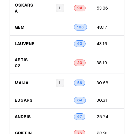
OSKARS
53.86
L
94
A
GEM
48.17
103
LAUVENE
43.16
60
ARTIS
38.19
20
02
MAIJA
30.68
L
56
EDGARS
30.31
84
ANDRIS
25.74
67
GRIFFIN
20.91
73