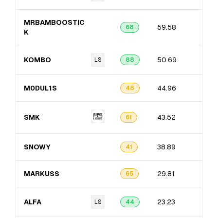
MRBAMBOOSTIC​
59.58
68
K
KOMBO
50.69
LS
88
M0DUL1S
44.96
48
SMK
43.52
61
SNOWY
38.89
41
MARKUSS
29.81
65
ALFA
23.23
LS
44