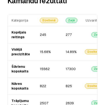
Kamandu rezultāti
Kategorija
Uzvarētājs
Dzeltenā
Zaļā
Kopējais
245
277
Zaļā
reitings
Vidējā
15.68%
14.89%
Dzeltenā
precizitāte
Šāvienu
15562
17300
Zaļā
kopskaits
Nāves
822
825
Dzeltenā
kopskaits
Trāpījumu
2507
2639
Zaļā