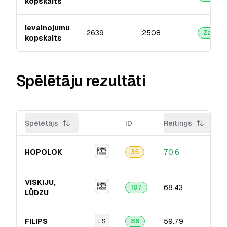
kopskaits
Ievainojumu
2639
2508
Zaļā
kopskaits
Spēlētāju rezultāti
Spēlētājs
ID
Reitings
HOPOLOK
70.6
35
VISKIJU,
68.43
107
LŪDZU
FILIPS
59.79
LS
86