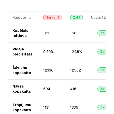
Kategorija
Uzvarētājs
Sarkanā
Zaļā
Kopējais
123
166
Zaļā
reitings
Vidējā
9.52%
12.38%
Zaļā
precizitāte
Šāvienu
12336
12562
Zaļā
kopskaits
Nāves
594
416
Zaļā
kopskaits
Trāpījumu
1131
1335
Zaļā
kopskaits