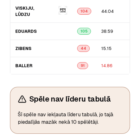
VISKIJU,
44.04
104
LŪDZU
EDUARDS
38.59
105
ZIBENS
15.15
44
BALLER
14.86
91
Spēle nav līderu tabulā
Šī spēle nav iekļauta līderu tabulā, jo tajā
piedalījās mazāk nekā 10 spēlētāji.