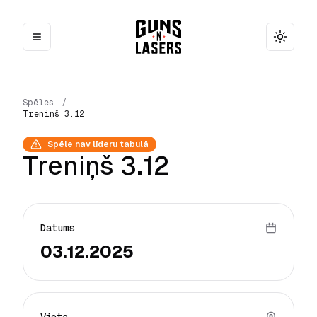
Toggle
Spēles
/
Treniņš 3.12
Spēle nav līderu tabulā
Treniņš 3.12
Datums
03.12.2025