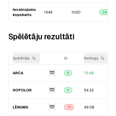
Ievainojumu
1446
1020
Zaļā
kopskaits
Spēlētāju rezultāti
Spēlētājs
ID
Reitings
ARČA
73.56
8
HOPOLOK
54.32
11
LĒNUMS
49.08
75