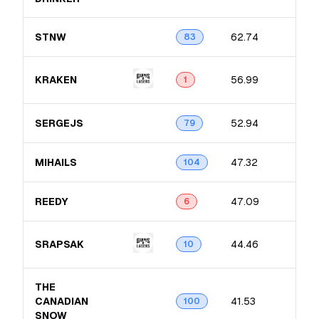
STNW
62.74
83
KRAKEN
56.99
1
SERGEJS
52.94
79
MIHAILS
47.32
104
REEDY
47.09
6
SRAPSAK
44.46
10
THE
CANADIAN
41.53
100
SNOW