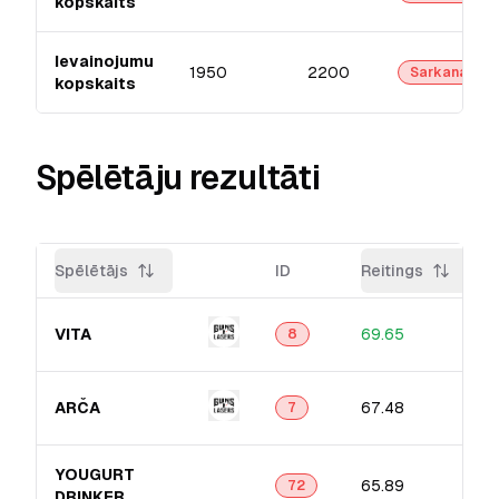
kopskaits
Ievainojumu
1950
2200
Sarkanā
kopskaits
Spēlētāju rezultāti
Spēlētājs
ID
Reitings
VITA
69.65
8
ARČA
67.48
7
YOUGURT
65.89
72
DRINKER