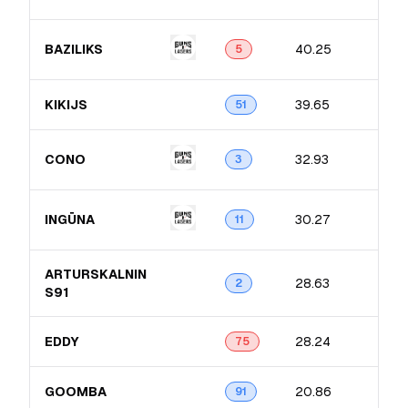
BAZILIKS
40.25
5
KIKIJS
39.65
51
CONO
32.93
3
INGŪNA
30.27
11
ARTURSKALNIN​
28.63
2
S91
EDDY
28.24
75
GOOMBA
20.86
91