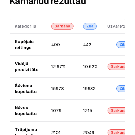
Kamandu rezultāti
Kategorija
Uzvarētājs
Sarkanā
Zilā
Kopējais
400
442
Zilā
reitings
Vidējā
12.67%
10.62%
Sarkanā
precizitāte
Šāvienu
15978
19632
Zilā
kopskaits
Nāves
1079
1215
Sarkanā
kopskaits
Trāpījumu
2101
2049
Sarkanā