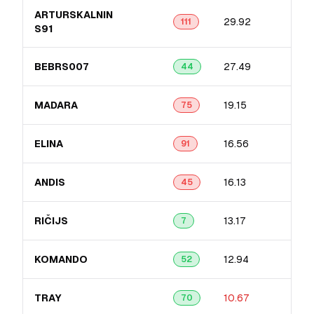
ARTURSKALNIN​
29.92
111
S91
BEBRS007
27.49
44
MADARA
19.15
75
ELINA
16.56
91
ANDIS
16.13
45
RIČIJS
13.17
7
KOMANDO
12.94
52
TRAY
10.67
70