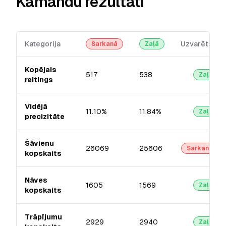
Kamandu rezultāti
Kategorija
Uzvarētājs
Sarkanā
Zaļā
Kopējais
517
538
Zaļā
reitings
Vidējā
11.10%
11.84%
Zaļā
precizitāte
Šāvienu
26069
25606
Sarkanā
kopskaits
Nāves
1605
1569
Zaļā
kopskaits
Trāpījumu
2929
2940
Zaļā