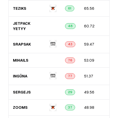
TEZIKS
65.56
61
JETPACK
60.72
48
YETYY
SRAPSAK
59.47
43
MIHAILS
53.09
76
INGŪNA
51.37
77
SERGEJS
49.56
29
ZOOMS
48.98
37