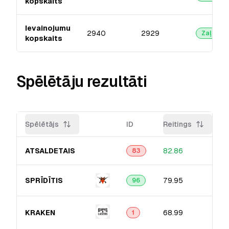
kopskaits
Ievainojumu
2940
2929
Zaļā
kopskaits
Spēlētāju rezultāti
Spēlētājs
ID
Reitings
ATSALDETAIS
82.86
83
SPRĪDĪTIS
79.95
96
KRAKEN
68.99
1