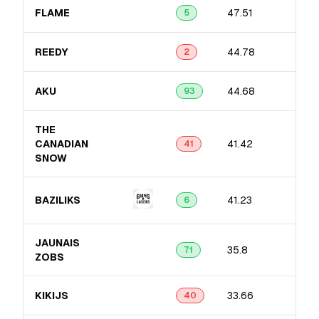
FLAME
47.51
5
REEDY
44.78
2
AKU
44.68
93
THE
CANADIAN
41.42
41
SNOW
BAZILIKS
41.23
6
JAUNAIS
35.8
71
ZOBS
KIKIJS
33.66
40