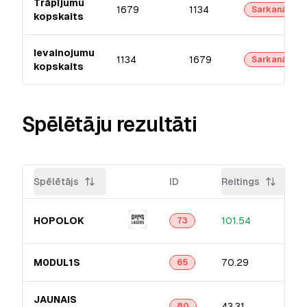
Trāpījumu
1679
1134
Sarkanā
kopskaits
Ievainojumu
1134
1679
Sarkanā
kopskaits
Spēlētāju rezultāti
Spēlētājs
ID
Reitings
HOPOLOK
101.54
73
M0DUL1S
70.29
65
JAUNAIS
43.31
80