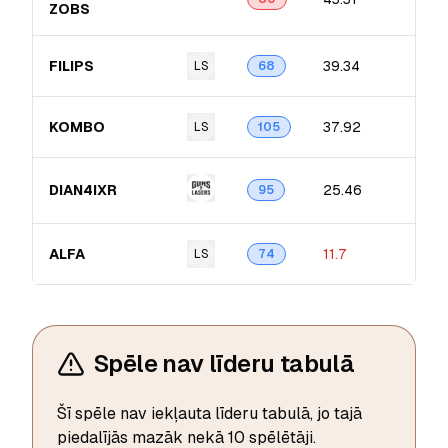
ZOBS
FILIPS
39.34
LS
68
KOMBO
37.92
LS
105
DIAN4IXR
25.46
95
ALFA
11.7
LS
74
Spēle nav līderu tabulā
Šī spēle nav iekļauta līderu tabulā, jo tajā
piedalījās mazāk nekā 10 spēlētāji.