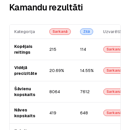
Kamandu rezultāti
Kategorija
Uzvarētājs
Sarkanā
Zilā
Kopējais
215
114
Sarkanā
reitings
Vidējā
20.69%
14.55%
Sarkanā
precizitāte
Šāvienu
8064
7612
Sarkanā
kopskaits
Nāves
419
648
Sarkanā
kopskaits