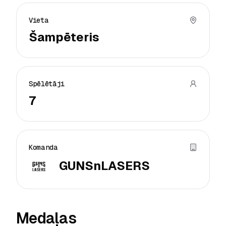
Vieta
Šampēteris
Spēlētāji
7
Komanda
GUNSnLASERS
Medaļas