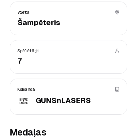
Vieta
Šampēteris
Spēlētāji
7
Komanda
GUNSnLASERS
Medaļas