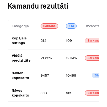
Kamandu rezultāti
Kategorija
Uzvarētājs
Sarkanā
Zilā
Kopējais
214
109
Sarkanā
reitings
Vidējā
21.22%
12.34%
Sarkanā
precizitāte
Šāvienu
9457
10499
Zilā
kopskaits
Nāves
380
589
Sarkanā
kopskaits