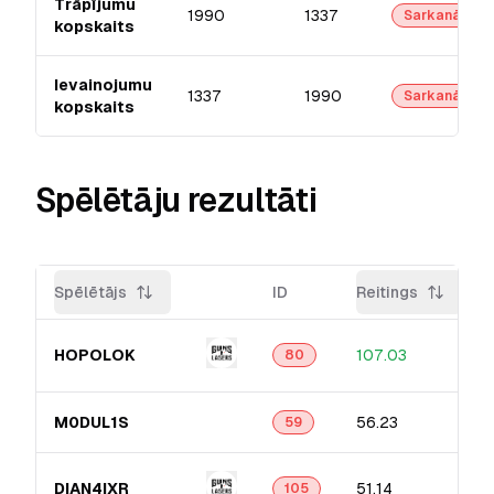
Trāpījumu
1990
1337
Sarkanā
kopskaits
Ievainojumu
1337
1990
Sarkanā
kopskaits
Spēlētāju rezultāti
Spēlētājs
ID
Reitings
HOPOLOK
107.03
80
M0DUL1S
56.23
59
DIAN4IXR
51.14
105