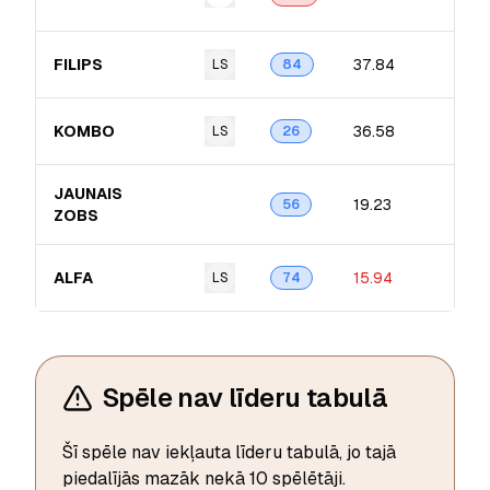
FILIPS
37.84
LS
84
KOMBO
36.58
LS
26
JAUNAIS
19.23
56
ZOBS
ALFA
15.94
LS
74
Spēle nav līderu tabulā
Šī spēle nav iekļauta līderu tabulā, jo tajā
piedalījās mazāk nekā 10 spēlētāji.