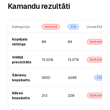
Kamandu rezultāti
Kategorija
Uzvarētājs
Sarkanā
Zilā
Kopējais
89
69
Sarkanā
reitings
Vidējā
15.30%
13.37%
Sarkanā
precizitāte
Šāvienu
3630
4296
Zilā
kopskaits
Nāves
213
228
Sarkanā
kopskaits