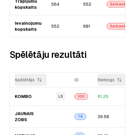
Trāpījumu
564
552
Sarkanā
kopskaits
Ievainojumu
552
681
Sarkanā
kopskaits
Spēlētāju rezultāti
Spēlētājs
ID
Reitings
KOMBO
61.25
LS
100
JAUNAIS
39.58
78
ZOBS