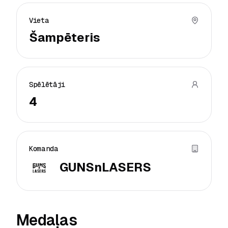
Vieta
Šampēteris
Spēlētāji
4
Komanda
GUNSnLASERS
Medaļas