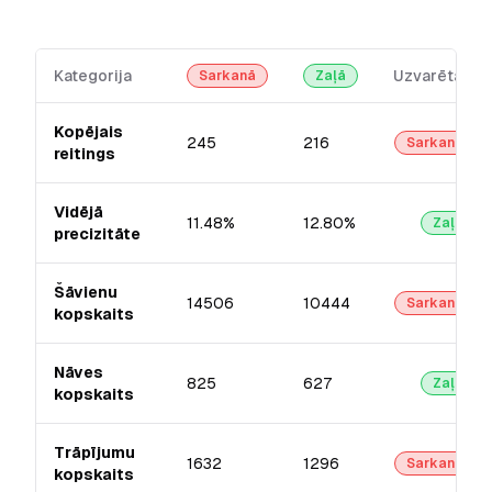
Kategorija
Uzvarētājs
Sarkanā
Zaļā
Kopējais
245
216
Sarkanā
reitings
Vidējā
11.48%
12.80%
Zaļā
precizitāte
Šāvienu
14506
10444
Sarkanā
kopskaits
Nāves
825
627
Zaļā
kopskaits
Trāpījumu
1632
1296
Sarkanā
kopskaits