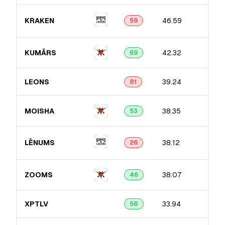
KRAKEN
46.59
59
KUMĀRS
42.32
69
LEONS
39.24
81
MOISHA
38.35
53
LĒNUMS
38.12
26
ZOOMS
38.07
46
XPTLV
33.94
58