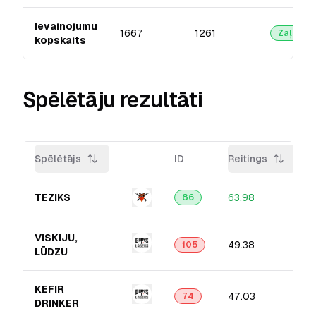
Ievainojumu
1667
1261
Zaļā
kopskaits
Spēlētāju rezultāti
Spēlētājs
ID
Reitings
TEZIKS
63.98
86
VISKIJU,
49.38
105
LŪDZU
KEFIR
47.03
74
DRINKER