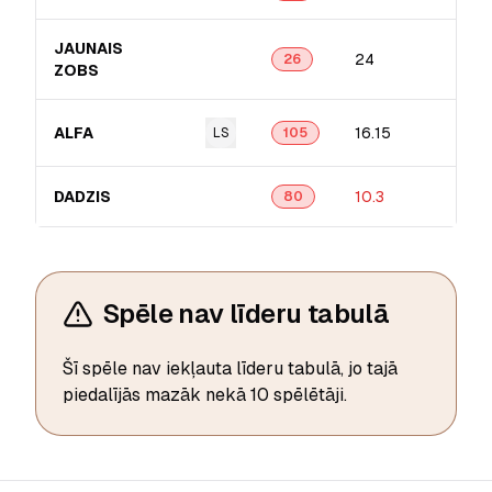
JAUNAIS
24
26
ZOBS
ALFA
16.15
LS
105
DADZIS
10.3
80
Spēle nav līderu tabulā
Šī spēle nav iekļauta līderu tabulā, jo tajā
piedalījās mazāk nekā 10 spēlētāji.