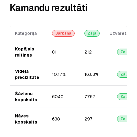
Kamandu rezultāti
Kategorija
Uzvarētājs
Sarkanā
Zaļā
Kopējais
81
212
Zaļā
reitings
Vidējā
10.17%
16.63%
Zaļā
precizitāte
Šāvienu
6040
7757
Zaļā
kopskaits
Nāves
638
297
Zaļā
kopskaits