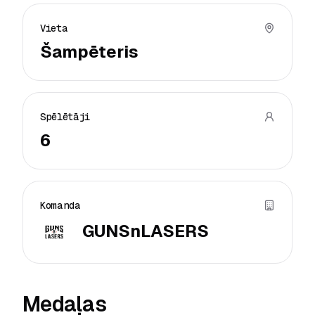
Vieta
Šampēteris
Spēlētāji
6
Komanda
GUNSnLASERS
Medaļas