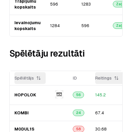
Trāpījumu
596
1283
Zaļā
kopskaits
Ievainojumu
1284
596
Zaļā
kopskaits
Spēlētāju rezultāti
Spēlētājs
ID
Reitings
HOPOLOK
145.2
56
KOMBI
67.4
24
M0DUL1S
30.68
58