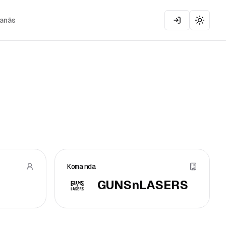
šanās
Toggle
Komanda
GUNSnLASERS