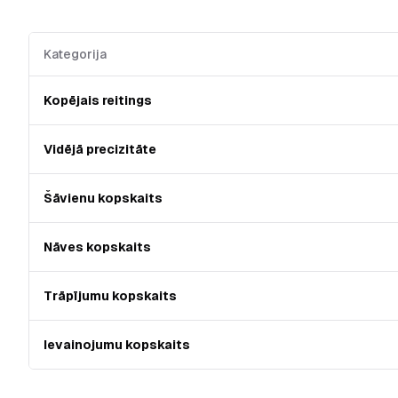
Kategorija
Kopējais reitings
Vidējā precizitāte
Šāvienu kopskaits
Nāves kopskaits
Trāpījumu kopskaits
Ievainojumu kopskaits