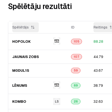
Spēlētāju rezultāti
Spēlētājs
ID
Reitings
HOPOLOK
88.28
105
JAUNAIS ZOBS
44.79
107
M0DUL1S
43.67
59
LĒNUMS
38.79
69
KOMBO
32.63
LS
26