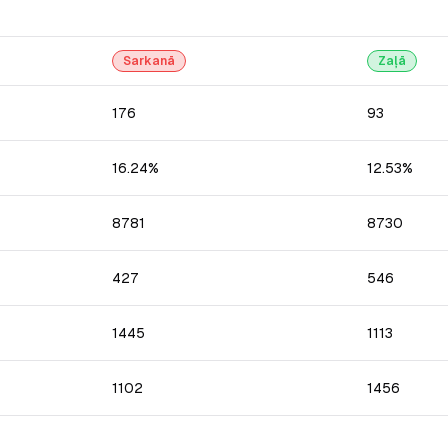
Sarkanā
Zaļā
176
93
16.24%
12.53%
8781
8730
427
546
1445
1113
1102
1456