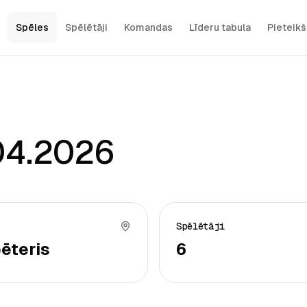
Spēles
Spēlētāji
Komandas
Līderu tabula
Pieteik
04.2026
Spēlētāji
ēteris
6