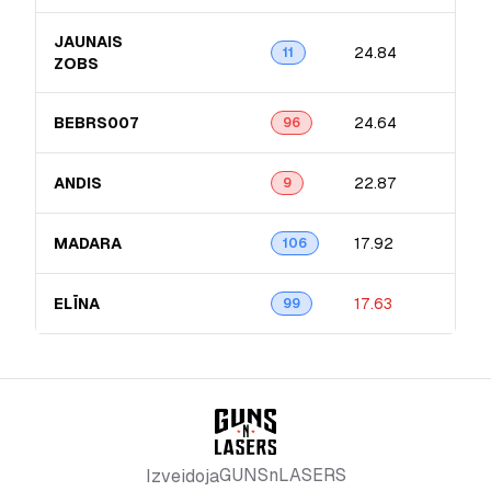
JAUNAIS
24.84
11
ZOBS
BEBRS007
24.64
96
ANDIS
22.87
9
MADARA
17.92
106
ELĪNA
17.63
99
GUNSnLASERS
Izveidoja