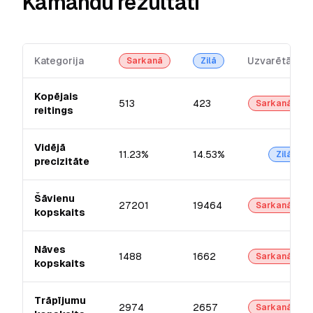
Kamandu rezultāti
Kategorija
Uzvarētājs
Sarkanā
Zilā
Kopējais
513
423
Sarkanā
reitings
Vidējā
11.23%
14.53%
Zilā
precizitāte
Šāvienu
27201
19464
Sarkanā
kopskaits
Nāves
1488
1662
Sarkanā
kopskaits
Trāpījumu
2974
2657
Sarkanā