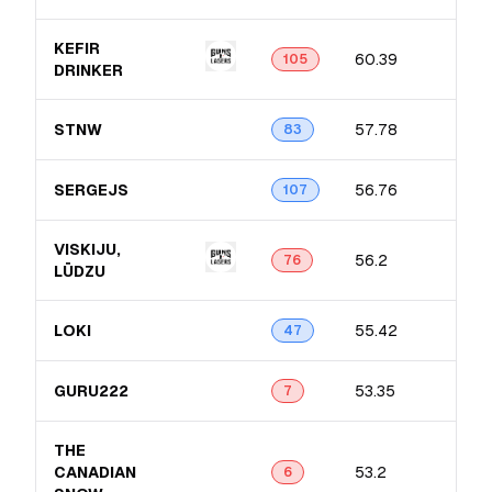
KEFIR
60.39
105
DRINKER
STNW
57.78
83
SERGEJS
56.76
107
VISKIJU,
56.2
76
LŪDZU
LOKI
55.42
47
GURU222
53.35
7
THE
CANADIAN
53.2
6