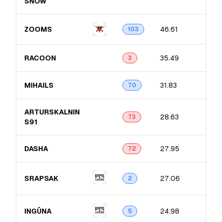
SNOW
ZOOMS
46.61
103
RACOON
35.49
3
MIHAILS
31.83
70
ARTURSKALNIN​
28.63
73
S91
DASHA
27.95
72
SRAPSAK
27.06
2
INGŪNA
24.98
5