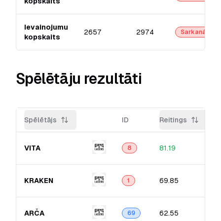
kopskaits
Ievainojumu
2657
2974
Sarkanā
kopskaits
Spēlētāju rezultāti
Spēlētājs
ID
Reitings
VITA
81.19
8
KRAKEN
69.85
1
ARČA
62.55
69