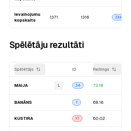
Ievainojumu
1371
1316
Zilā
kopskaits
Spēlētāju rezultāti
Spēlētājs
ID
Reitings
MAIJA
73.18
L
34
BANĀNS
68.16
7
KUSTIRA
60.02
17