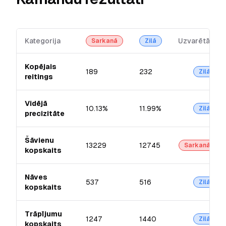
Kategorija
Uzvarētājs
Sarkanā
Zilā
Kopējais
189
232
Zilā
reitings
Vidējā
10.13%
11.99%
Zilā
precizitāte
Šāvienu
13229
12745
Sarkanā
kopskaits
Nāves
537
516
Zilā
kopskaits
Trāpījumu
1247
1440
Zilā
kopskaits