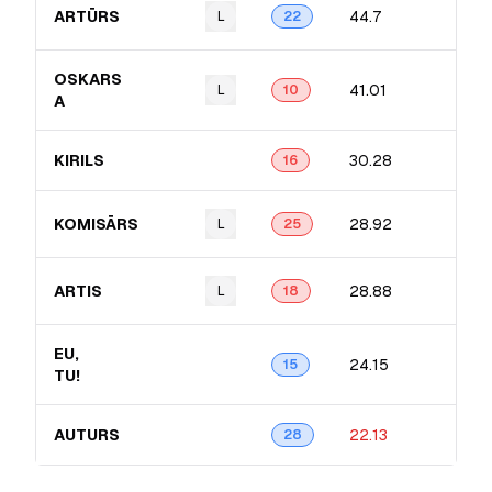
ARTŪRS
44.7
L
22
OSKARS
41.01
L
10
A
KIRILS
30.28
16
KOMISĀRS
28.92
L
25
ARTIS
28.88
L
18
EU,
24.15
15
TU!
AUTURS
22.13
28