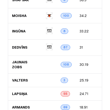
SRAPSAK
38.3
6
MOISHA
34.2
100
INGŪNA
33.22
8
DEDVĪNS
31
87
JAUNAIS
30.19
108
ZOBS
VALTERS
25.19
3
LAPSIŅA
24.71
55
ARMANDS
18.91
69