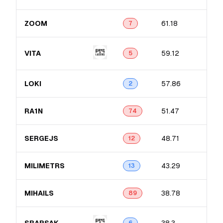
ZOOM
61.18
7
VITA
59.12
5
LOKI
57.86
2
RA1N
51.47
74
SERGEJS
48.71
12
MILIMETRS
43.29
13
MIHAILS
38.78
89