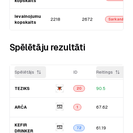
kopskaits
Ievainojumu
2218
2672
Sarkanā
kopskaits
Spēlētāju rezultāti
Spēlētājs
ID
Reitings
TEZIKS
90.5
20
ARČA
67.62
1
KEFIR
61.19
72
DRINKER