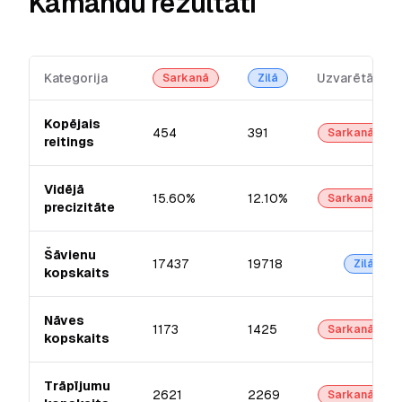
Kamandu rezultāti
Kategorija
Uzvarētājs
Sarkanā
Zilā
Kopējais
454
391
Sarkanā
reitings
Vidējā
15.60%
12.10%
Sarkanā
precizitāte
Šāvienu
17437
19718
Zilā
kopskaits
Nāves
1173
1425
Sarkanā
kopskaits
Trāpījumu
2621
2269
Sarkanā