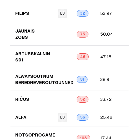
FILIPS
53.97
LS
32
JAUNAIS
50.04
75
ZOBS
ARTURSKALNIN​
47.18
46
S91
ALWAYSOUTNUM​
38.9
51
BEREDNEVEROUTGUNNED
RIČUS
33.72
52
ALFA
25.42
LS
56
NOTSOPROGAME​
17.44
103