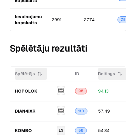
kopskaits
Ievainojumu
2991
2774
Zilā
kopskaits
Spēlētāju rezultāti
Spēlētājs
ID
Reitings
HOPOLOK
94.13
98
DIAN4IXR
57.49
110
KOMBO
54.34
LS
58