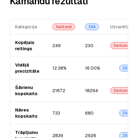
Kamandu rezultāti
Kategorija
Uzvarētājs
Sarkanā
Zilā
Kopējais
249
230
Sarkanā
reitings
Vidējā
12.38%
16.00%
Zilā
precizitāte
Šāvienu
21672
18294
Sarkanā
kopskaits
Nāves
733
680
Zilā
kopskaits
Trāpījumu
2839
2926
Zilā