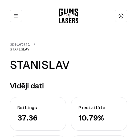
Toggle
Spēlētāji
/
STANISLAV
STANISLAV
Vidēji dati
Reitings
Precizitāte
37.36
10.79%