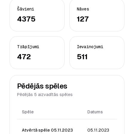
Šāvieni
Nāves
4375
127
Trāpījumi
Ievainojumi
472
511
Pēdējās spēles
Pēdējās 5 aizvadītās spēles
Spēle
Datums
Reiting
Atvērtā spēle 05.11.2023
05.11.2023
37.36